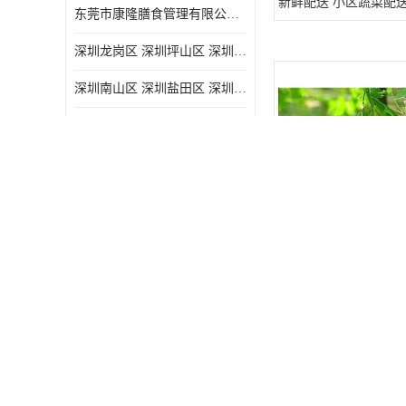
新鲜配送 小区蔬菜配
东莞市康隆膳食管理有限公司主要经营蔬菜配送 东莞食堂承包 光明蔬菜配送 深圳市食堂承包 深圳市蔬菜配送等业务 欢迎咨询了解
深圳龙岗区 深圳坪山区 深圳光明区 深圳龙华区
深圳南山区 深圳盐田区 深圳福田区 深圳罗湖区 深圳龙岗区
东莞大岭山 东莞大朗 东莞黄江 东莞樟木头 蔬菜配送
光明街道、 公明街道、 新湖街道、
深圳宝安区 深圳大鹏新区 深圳特别合作区
长安镇 虎门镇 松岗镇 沙井镇 公明镇 莞城街道 南城街道 东城街道 万江街道 石碣镇 石龙镇 茶山镇 石排镇 企石镇 横沥镇
东莞市康隆膳食管理有限公司 长安蔬菜配送 虎门蔬菜配送 大岭山蔬菜配送
深圳南山食材配送平台
送 蔬菜基地 新鲜配送
东莞中堂 东莞高埗 东莞石碣 东莞望牛墩 东莞洪梅 东莞道滘 东莞石龙镇 东莞石排镇
光明区： 光明街道、 公明街道、 新湖街道、 凤凰街道、 玉塘街道、 马田街道