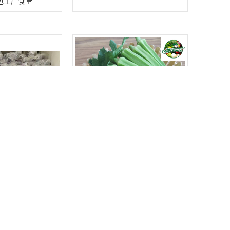
承包工厂食堂
材配送平台 单位食
大岭山蔬菜配送_社区拼单专属，
地 新鲜配送
邻里团购更实惠