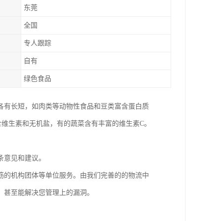
东莞
全国
专人跟踪
自有
绿色食品
各有长短，如肉类等动物性食品和豆类富含蛋白质
含维生素和无机盐，有的蔬菜含有丰富的维生素C。
条意见和建议。
筋的机构团体等单位服务。由我们完善的的物流中
，甚至能解决您管理上的漏洞。