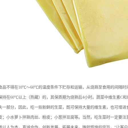
食品不得在10℃～60℃的温度条件下贮存和运输，从烧熟至食用的间隔时
保持在60℃以上（热藏）的，其保质期为烧熟后4小时。蔬菜中维生素C
失一部分，因此，吃一些新鲜的生菜，既可保持大量的维生素，也可增进
皮；小水萝卜拌熟肉丝、粉皮；小葱拌豆腐等。当然，吃生菜时一定要注
着以人为本，真诚合作，创新发展，拓展未来，铸就辉煌的宗旨，“让客户