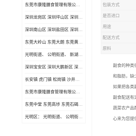
东莞市康隆膳食管理有限公司主要经营蔬菜配送 东莞食堂承包 光明蔬菜配送 深圳市食堂承包 深圳市蔬菜配送等业务 欢迎咨询了解
包装方式
是否进口
深圳龙岗区 深圳坪山区 深圳光明区 深圳龙华区
用途
深圳南山区 深圳盐田区 深圳福田区 深圳罗湖区 深圳龙岗区
配送方式
东莞大岭山 东莞大朗 东莞黄江 东莞樟木头 蔬菜配送
原料
光明街道、 公明街道、 新湖街道、
副食的种类
深圳宝安区 深圳大鹏新区 深圳特别合作区
和脂肪，缺
长安镇 虎门镇 松岗镇 沙井镇 公明镇 莞城街道 南城街道 东城街道 万江街道 石碣镇 石龙镇 茶山镇 石排镇 企石镇 横沥镇
如果把各类
东莞市康隆膳食管理有限公司 长安蔬菜配送 虎门蔬菜配送 大岭山蔬菜配送
副食配送有
东莞中堂 东莞高埗 东莞石碣 东莞望牛墩 东莞洪梅 东莞道滘 东莞石龙镇 东莞石排镇
蔬菜农产品
光明区： 光明街道、 公明街道、 新湖街道、 凤凰街道、 玉塘街道、 马田街道
心来为您提