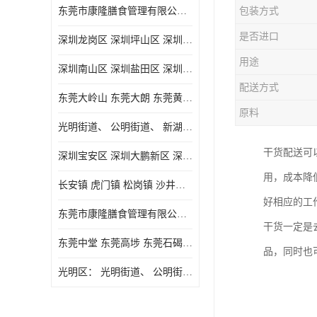
东莞市康隆膳食管理有限公司主要经营蔬菜配送 东莞食堂承包 光明蔬菜配送 深圳市食堂承包 深圳市蔬菜配送等业务 欢迎咨询了解
包装方式
是否进口
深圳龙岗区 深圳坪山区 深圳光明区 深圳龙华区
用途
深圳南山区 深圳盐田区 深圳福田区 深圳罗湖区 深圳龙岗区
配送方式
东莞大岭山 东莞大朗 东莞黄江 东莞樟木头 蔬菜配送
原料
光明街道、 公明街道、 新湖街道、
干货配送可
深圳宝安区 深圳大鹏新区 深圳特别合作区
用，成本降
长安镇 虎门镇 松岗镇 沙井镇 公明镇 莞城街道 南城街道 东城街道 万江街道 石碣镇 石龙镇 茶山镇 石排镇 企石镇 横沥镇
好相应的工
东莞市康隆膳食管理有限公司 长安蔬菜配送 虎门蔬菜配送 大岭山蔬菜配送
干货一定是
东莞中堂 东莞高埗 东莞石碣 东莞望牛墩 东莞洪梅 东莞道滘 东莞石龙镇 东莞石排镇
品，同时也
光明区： 光明街道、 公明街道、 新湖街道、 凤凰街道、 玉塘街道、 马田街道