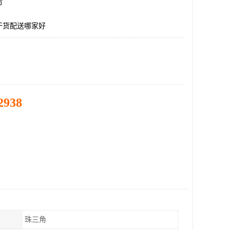
市
干货配送哪家好
2938
珠三角