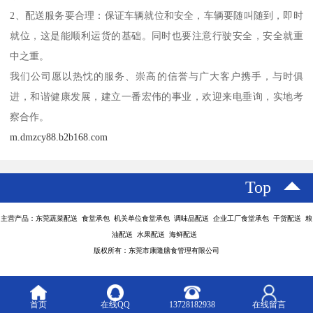
2、配送服务要合理：保证车辆就位和安全，车辆要随叫随到，即时
就位，这是能顺利运货的基础。同时也要注意行驶安全，安全就重
中之重。
我们公司愿以热忱的服务、崇高的信誉与广大客户携手，与时俱
进，和谐健康发展，建立一番宏伟的事业，欢迎来电垂询，实地考
察合作。
m.dmzcy88.b2b168.com
Top
主营产品：东莞蔬菜配送 食堂承包 机关单位食堂承包 调味品配送 企业工厂食堂承包 干货配送 粮
油配送 水果配送 海鲜配送
版权所有：东莞市康隆膳食管理有限公司
首页
在线QQ
13728182938
在线留言