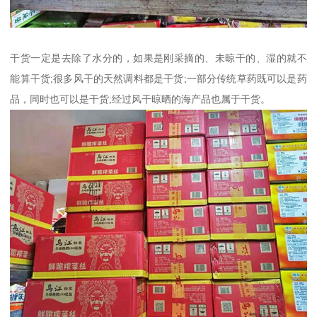
干货一定是去除了水分的，如果是刚采摘的、未晾干的、湿的就不
能算干货;很多风干的天然调料都是干货;一部分传统草药既可以是药
品，同时也可以是干货;经过风干晾晒的海产品也属于干货。