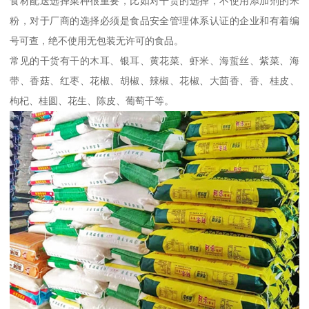
食材配送选择菜种很重要，比如对干货的选择，不使用添加剂的米
粉，对于厂商的选择必须是食品安全管理体系认证的企业和有着编
号可查，绝不使用无包装无许可的食品。
常见的干货有干的木耳、银耳、黄花菜、虾米、海蜇丝、紫菜、海
带、香菇、红枣、花椒、胡椒、辣椒、花椒、大茴香、香、桂皮、
枸杞、桂圆、花生、陈皮、葡萄干等。