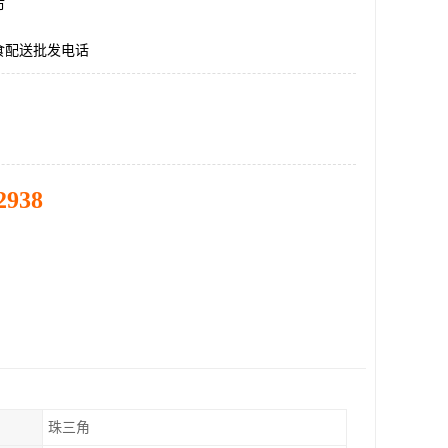
市
食配送批发电话
2938
珠三角