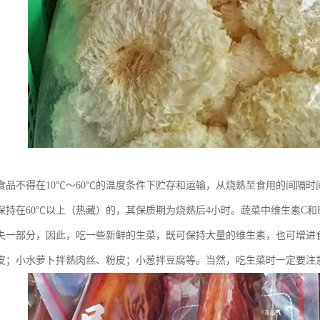
食品不得在10℃～60℃的温度条件下贮存和运输，从烧熟至食用的间隔时
保持在60℃以上（热藏）的，其保质期为烧熟后4小时。蔬菜中维生素C
失一部分，因此，吃一些新鲜的生菜，既可保持大量的维生素，也可增进
皮；小水萝卜拌熟肉丝、粉皮；小葱拌豆腐等。当然，吃生菜时一定要注