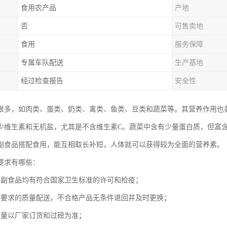
食用农产品
产地
否
可售卖地
食用
服务保障
专属车队配送
生产基地
经过检查报告
安全性
很多，如肉类、蛋类、奶类、禽类、鱼类、豆类和蔬菜等。其营养作用也
少维生素和无机盐，尤其是不含维生素C。蔬菜中含有少量蛋白质，但富
副食品搭配食用，能互相取长补短，人体就可以获得较为全面的营养素。
要求有哪些：
的副食品均有符合国家卫生标准的许可和检疫；
家要求的质量配送，不合格产品无条件退回并及时更换；
数量以厂家订货和过磅为准；