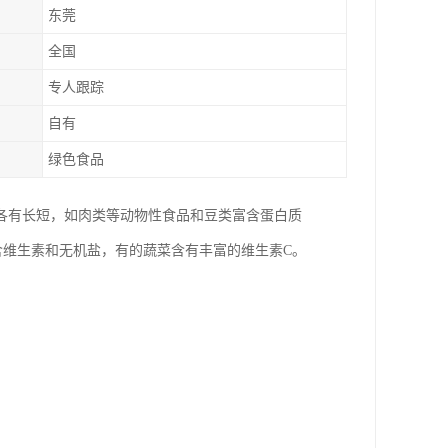
东莞
全国
专人跟踪
自有
绿色食品
各有长短，如肉类等动物性食品和豆类富含蛋白质
含维生素和无机盐，有的蔬菜含有丰富的维生素C。