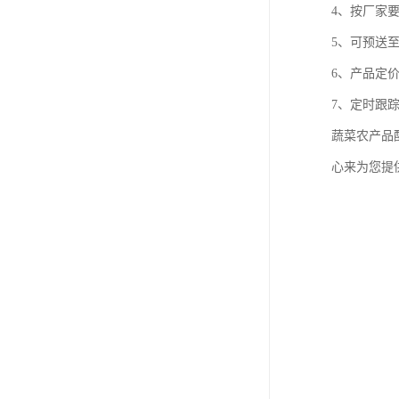
4、按厂家
5、可预送
6、产品定
7、定时跟
蔬菜农产品
心来为您提