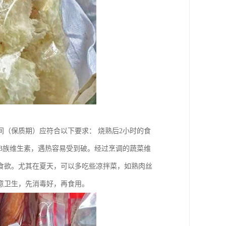
间（保质期）应符合以下要求： 烧熟后2小时的食
和B族维生素，遇热容易受到破。经过烹调的蔬菜维
食欲。尤其在夏天，可以多吃些凉拌菜，如熟肉丝
意卫生，先消毒好，再食用。