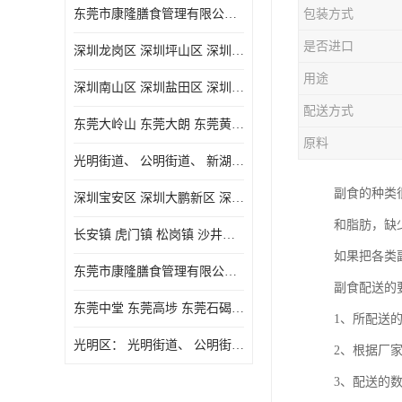
东莞市康隆膳食管理有限公司主要经营蔬菜配送 东莞食堂承包 光明蔬菜配送 深圳市食堂承包 深圳市蔬菜配送等业务 欢迎咨询了解
包装方式
是否进口
深圳龙岗区 深圳坪山区 深圳光明区 深圳龙华区
用途
深圳南山区 深圳盐田区 深圳福田区 深圳罗湖区 深圳龙岗区
配送方式
东莞大岭山 东莞大朗 东莞黄江 东莞樟木头 蔬菜配送
原料
光明街道、 公明街道、 新湖街道、
副食的种类
深圳宝安区 深圳大鹏新区 深圳特别合作区
和脂肪，缺
长安镇 虎门镇 松岗镇 沙井镇 公明镇 莞城街道 南城街道 东城街道 万江街道 石碣镇 石龙镇 茶山镇 石排镇 企石镇 横沥镇
如果把各类
东莞市康隆膳食管理有限公司 长安蔬菜配送 虎门蔬菜配送 大岭山蔬菜配送
副食配送的
东莞中堂 东莞高埗 东莞石碣 东莞望牛墩 东莞洪梅 东莞道滘 东莞石龙镇 东莞石排镇
1、所配送
光明区： 光明街道、 公明街道、 新湖街道、 凤凰街道、 玉塘街道、 马田街道
2、根据厂
3、配送的