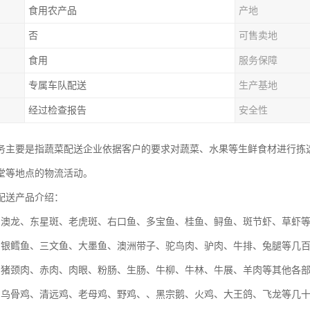
食用农产品
产地
否
可售卖地
食用
服务保障
专属车队配送
生产基地
经过检查报告
安全性
务主要是指蔬菜配送企业依据客户的要求对蔬菜、水果等生鲜食材进行拣
堂等地点的物流活动。
配送产品介绍：
：澳龙、东星斑、老虎斑、右口鱼、多宝鱼、桂鱼、鲟鱼、斑节虾、草虾
：银鳕鱼、三文鱼、大墨鱼、澳洲带子、驼鸟肉、驴肉、牛排、兔腿等几
：猪颈肉、赤肉、肉眼、粉肠、生肠、牛柳、牛林、牛展、羊肉等其他各
：乌骨鸡、清远鸡、老母鸡、野鸡、、黑宗鹅、火鸡、大王鸽、飞龙等几