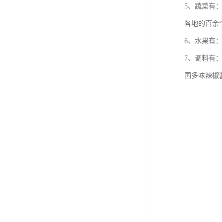
5、蔬菜有
各地的百余
6、水果有
7、调料有
国多味辣椒