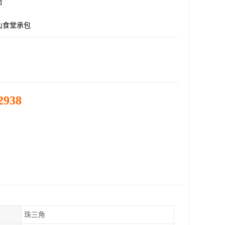
市
山食堂承包
2938
珠三角