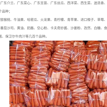
：广东介兰、广东菜心、广东豆苗、广东丝瓜、西洋菜、西生菜、迷迭香
个品种；
：猕猴桃、牛油果、哈密瓜、火龙果、青柠檬、青苹果、进口橙子、草莓
：番茄沙司、黄油、奶酪、空心粉、卡夫奇妙酱、沙姜粉、孜然、白糖、
酱、保卫尔牛肉汁等几百个品种。