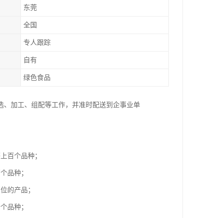
东莞
全国
专人跟踪
自有
绿色食品
选、加工、组配等工作，并准时配送到企事业单
等上百个品种；
百个品种；
部位的产品；
十个品种；