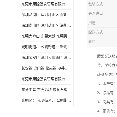
东莞市康隆膳食管理有限公司主要经营蔬菜配送 东莞食堂承包 光明蔬菜配送 深圳市食堂承包 深圳市蔬菜配送等业务 欢迎咨询了解
包装方式
是否进口
深圳龙岗区 深圳坪山区 深圳光明区 深圳龙华区
用途
深圳南山区 深圳盐田区 深圳福田区 深圳罗湖区 深圳龙岗区
配送方式
东莞大岭山 东莞大朗 东莞黄江 东莞樟木头 蔬菜配送
原料
光明街道、 公明街道、 新湖街道、
蔬菜配送服
深圳宝安区 深圳大鹏新区 深圳特别合作区
位、学校食
长安镇 虎门镇 松岗镇 沙井镇 公明镇 莞城街道 南城街道 东城街道 万江街道 石碣镇 石龙镇 茶山镇 石排镇 企石镇 横沥镇
蔬菜配送：
东莞市康隆膳食管理有限公司 长安蔬菜配送 虎门蔬菜配送 大岭山蔬菜配送
1、水产有
东莞中堂 东莞高埗 东莞石碣 东莞望牛墩 东莞洪梅 东莞道滘 东莞石龙镇 东莞石排镇
2、冻品有
光明区： 光明街道、 公明街道、 新湖街道、 凤凰街道、 玉塘街道、 马田街道
3、肉类有
4、家禽有