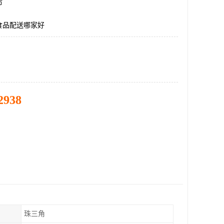
市
食品配送哪家好
2938
珠三角