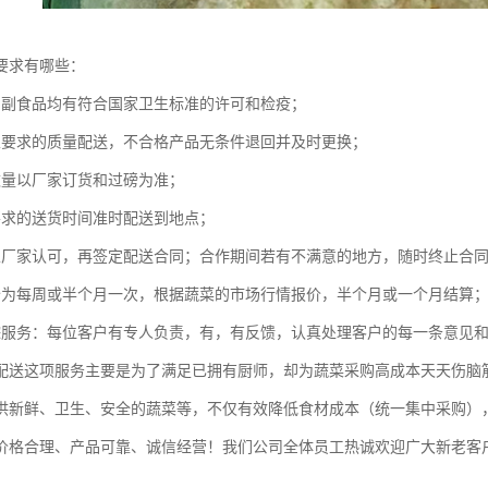
要求有哪些：
的副食品均有符合国家卫生标准的许可和检疫；
家要求的质量配送，不合格产品无条件退回并及时更换；
数量以厂家订货和过磅为准；
要求的送货时间准时配送到地点；
至厂家认可，再签定配送合同；合作期间若有不满意的地方，随时终止合
价为每周或半个月一次，根据蔬菜的市场行情报价，半个月或一个月结算
踪服务：每位客户有专人负责，有，有反馈，认真处理客户的每一条意见
配送这项服务主要是为了满足已拥有厨师，却为蔬菜采购高成本天天伤脑
供新鲜、卫生、安全的蔬菜等，不仅有效降低食材成本（统一集中采购）
价格合理、产品可靠、诚信经营！我们公司全体员工热诚欢迎广大新老客