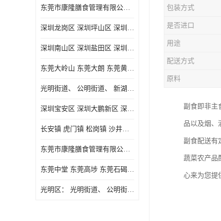
东莞市康隆膳食管理有限公司主要经营蔬菜配送 东莞食堂承包 光明蔬菜配送 深圳市食堂承包 深圳市蔬菜配送等业务 欢迎咨询了解
包装方式
是否进口
深圳龙岗区 深圳坪山区 深圳光明区 深圳龙华区
用途
深圳南山区 深圳盐田区 深圳福田区 深圳罗湖区 深圳龙岗区
配送方式
东莞大岭山 东莞大朗 东莞黄江 东莞樟木头 蔬菜配送
原料
光明街道、 公明街道、 新湖街道、
副食即非主
深圳宝安区 深圳大鹏新区 深圳特别合作区
品以及烟、
长安镇 虎门镇 松岗镇 沙井镇 公明镇 莞城街道 南城街道 东城街道 万江街道 石碣镇 石龙镇 茶山镇 石排镇 企石镇 横沥镇
副食配送有
东莞市康隆膳食管理有限公司 长安蔬菜配送 虎门蔬菜配送 大岭山蔬菜配送
蔬菜农产品
东莞中堂 东莞高埗 东莞石碣 东莞望牛墩 东莞洪梅 东莞道滘 东莞石龙镇 东莞石排镇
心来为您提
光明区： 光明街道、 公明街道、 新湖街道、 凤凰街道、 玉塘街道、 马田街道