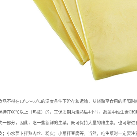
食品不得在10℃～60℃的温度条件下贮存和运输，从烧熟至食用的间隔时
保持在60℃以上（热藏）的，其保质期为烧熟后4小时。蔬菜中维生素C
失一部分，因此，吃一些新鲜的生菜，既可保持大量的维生素，也可增进
皮；小水萝卜拌熟肉丝、粉皮；小葱拌豆腐等。当然，吃生菜时一定要注