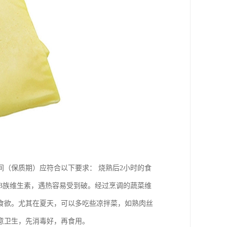
间（保质期）应符合以下要求： 烧熟后2小时的食
和B族维生素，遇热容易受到破。经过烹调的蔬菜维
食欲。尤其在夏天，可以多吃些凉拌菜，如熟肉丝
意卫生，先消毒好，再食用。