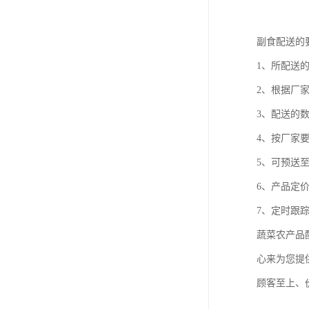
副食配送的
1、所配送
2、根据厂
3、配送的
4、按厂家
5、可预送
6、产品定
7、定时跟
蔬菜农产品
心来为您提
顾客至上、