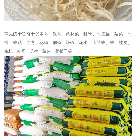
常见的干货有干的木耳、银耳、黄花菜、虾米、海蜇丝、紫菜、海
带、香菇、红枣、花椒、胡椒、辣椒、花椒、大茴香、香、桂皮、
枸杞、桂圆、花生、陈皮、葡萄干等。