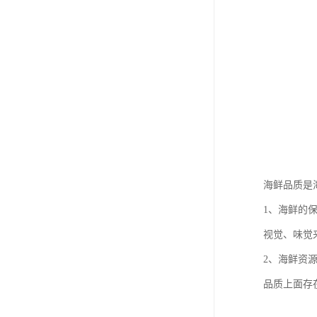
海鲜品质是
1、海鲜的
视觉、味觉
2、海鲜资
品质上面存