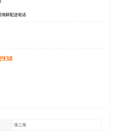
市
洞海鲜配送电话
2938
珠三角