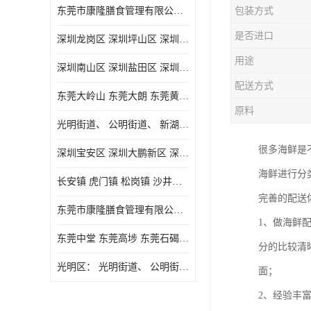
东莞市康隆膳食管理有限公司主要经营蔬菜配送 东莞食堂承包 光明蔬菜配送 深圳市食堂承包 深圳市蔬菜配送等业务 欢迎咨询了解
包装方式
是否进口
深圳龙岗区 深圳坪山区 深圳光明区 深圳龙华区
用途
深圳南山区 深圳盐田区 深圳福田区 深圳罗湖区 深圳龙岗区
配送方式
东莞大岭山 东莞大朗 东莞黄江 东莞樟木头 蔬菜配送
原料
光明街道、 公明街道、 新湖街道、
很多海鲜是
深圳宝安区 深圳大鹏新区 深圳特别合作区
海鲜进行分
长安镇 虎门镇 松岗镇 沙井镇 公明镇 莞城街道 南城街道 东城街道 万江街道 石碣镇 石龙镇 茶山镇 石排镇 企石镇 横沥镇
完善的配送
东莞市康隆膳食管理有限公司 长安蔬菜配送 虎门蔬菜配送 大岭山蔬菜配送
1、做海鲜
东莞中堂 东莞高埗 东莞石碣 东莞望牛墩 东莞洪梅 东莞道滘 东莞石龙镇 东莞石排镇
分的比较清
光明区： 光明街道、 公明街道、 新湖街道、 凤凰街道、 玉塘街道、 马田街道
面；
2、经验丰