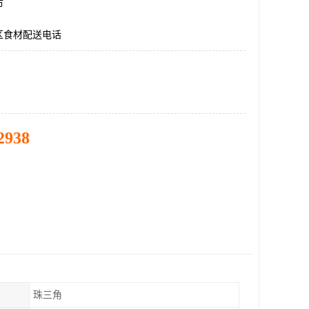
市
区食材配送电话
2938
珠三角