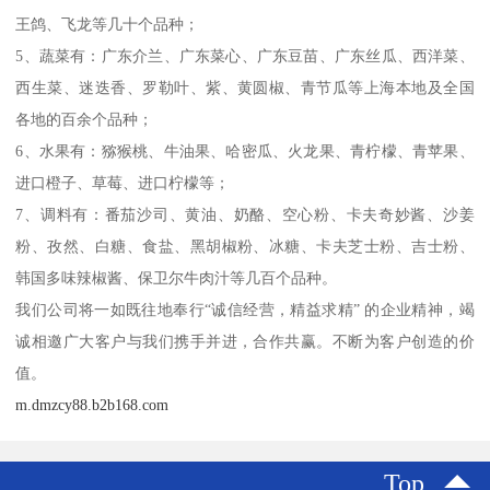
王鸽、飞龙等几十个品种；
5、蔬菜有：广东介兰、广东菜心、广东豆苗、广东丝瓜、西洋菜、
西生菜、迷迭香、罗勒叶、紫、黄圆椒、青节瓜等上海本地及全国
各地的百余个品种；
6、水果有：猕猴桃、牛油果、哈密瓜、火龙果、青柠檬、青苹果、
进口橙子、草莓、进口柠檬等；
7、调料有：番茄沙司、黄油、奶酪、空心粉、卡夫奇妙酱、沙姜
粉、孜然、白糖、食盐、黑胡椒粉、冰糖、卡夫芝士粉、吉士粉、
韩国多味辣椒酱、保卫尔牛肉汁等几百个品种。
我们公司将一如既往地奉行“诚信经营，精益求精” 的企业精神，竭
诚相邀广大客户与我们携手并进，合作共赢。不断为客户创造的价
值。
m.dmzcy88.b2b168.com
Top