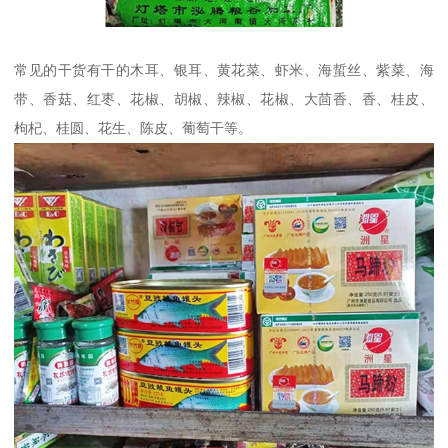
常见的干货有干的木耳、银耳、黄花菜、虾米、海蜇丝、紫菜、海
带、香菇、红枣、花椒、胡椒、辣椒、花椒、大茴香、香、桂皮、
枸杞、桂圆、花生、陈皮、葡萄干等。