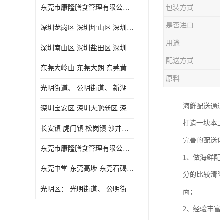
东莞市康隆膳食管理有限公司主要经营蔬菜配送 东莞食堂承包 光明蔬菜配送 深圳市食堂承包 深圳市蔬菜配送等业务 欢迎咨询了解
包装方式
是否进口
深圳龙岗区 深圳坪山区 深圳光明区 深圳龙华区
用途
深圳南山区 深圳盐田区 深圳福田区 深圳罗湖区 深圳龙岗区
配送方式
东莞大岭山 东莞大朗 东莞黄江 东莞樟木头 蔬菜配送
原料
光明街道、 公明街道、 新湖街道、
海鲜配送通
深圳宝安区 深圳大鹏新区 深圳特别合作区
打造一块本
长安镇 虎门镇 松岗镇 沙井镇 公明镇 莞城街道 南城街道 东城街道 万江街道 石碣镇 石龙镇 茶山镇 石排镇 企石镇 横沥镇
完善的配送
东莞市康隆膳食管理有限公司 长安蔬菜配送 虎门蔬菜配送 大岭山蔬菜配送
1、做海鲜
东莞中堂 东莞高埗 东莞石碣 东莞望牛墩 东莞洪梅 东莞道滘 东莞石龙镇 东莞石排镇
分的比较清
光明区： 光明街道、 公明街道、 新湖街道、 凤凰街道、 玉塘街道、 马田街道
面；
2、经验丰