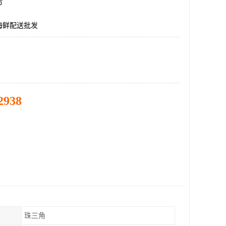
市
海鲜配送批发
2938
珠三角