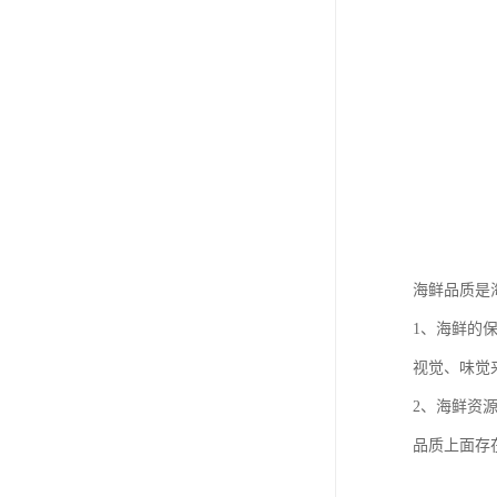
海鲜品质是
1、海鲜的
视觉、味觉
2、海鲜资
品质上面存