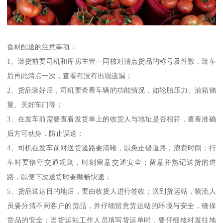
食材配送的注意事项：
1、装货前要司机和库房主管一同核对清点货品的称号及件数，装车
后再此清点一次，查看有没有出现遗漏；
2、货品装好后，司机要查看车辆的功能情况，如轮胎压力、油箱储
量、关好车门等；
3、在发车前需要查看发货单上的收货人与地址是否相符，查看准确
后方可动身，防止误送；
4、司机在发车前对送货道路要清晰，以免走错道路，浪费时间；行
车时要恪守交通规则，时刻留意交通安全；留意并熟记送货的道
路，以便下次送货时要顺畅快速；
5、货品送达目的地后，要由收货人进行签收；送到货运站，物流人
员要分清不同客户的货品，并仔细留意货运站的环境与安全，确保
货品的安全；当货运站工作人员填写货运单时，要仔细核对发往地