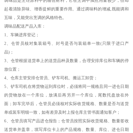
调味品是烹饪原料中的辅佐材料，它在烹调中虽然用量较少，但却
起着清除异味、增香提鲜的重要作用。通过调味料的增减,既能调和
五味，又能突出烹调的风格特色。
调味品配送产品入库：
1、车辆进库登记；
2、仓管员核对集装箱号、封号是否与装箱单一致(只限于进口产
品)；
3、仓管根据送货单上的送货品种及数量，合理安排库位和车辆的停
放位置；
4、仓库主管安排仓管员、铲车司机、搬运工卸货；
5、铲车司机在将货物运到库位时，必须将同一规格且同一进仓日期
的货物放在一个库位，放满后再另开一个库位，尾数托盘放在外
面；卸车完毕后，仓管员必须核对实际收货规格、数量是否与送货
单或装车明细一致，如有差异及时上报仓库主管书面通知客户；
6、仓管员填写产品进仓报告；仓管员按照实际收货规格、数量签收
送货单并盖章，填写库位卡上的产品规格、数量、库位、进仓日期