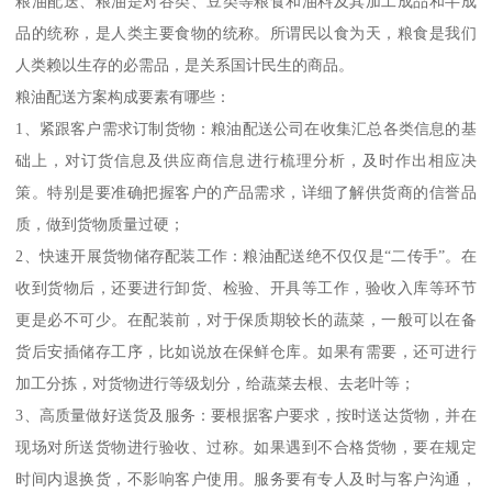
粮油配送、粮油是对谷类、豆类等粮食和油料及其加工成品和半成
品的统称，是人类主要食物的统称。所谓民以食为天，粮食是我们
人类赖以生存的必需品，是关系国计民生的商品。
粮油配送方案构成要素有哪些：
1、紧跟客户需求订制货物：粮油配送公司在收集汇总各类信息的基
础上，对订货信息及供应商信息进行梳理分析，及时作出相应决
策。特别是要准确把握客户的产品需求，详细了解供货商的信誉品
质，做到货物质量过硬；
2、快速开展货物储存配装工作：粮油配送绝不仅仅是“二传手”。在
收到货物后，还要进行卸货、检验、开具等工作，验收入库等环节
更是必不可少。在配装前，对于保质期较长的蔬菜，一般可以在备
货后安插储存工序，比如说放在保鲜仓库。如果有需要，还可进行
加工分拣，对货物进行等级划分，给蔬菜去根、去老叶等；
3、高质量做好送货及服务：要根据客户要求，按时送达货物，并在
现场对所送货物进行验收、过称。如果遇到不合格货物，要在规定
时间内退换货，不影响客户使用。服务要有专人及时与客户沟通，