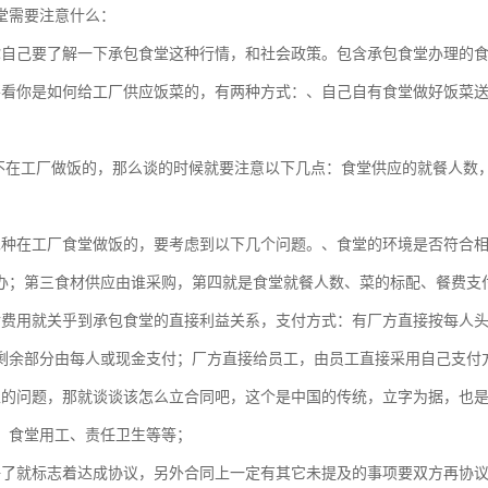
堂需要注意什么：
你自己要了解一下承包食堂这种行情，和社会政策。包含承包食堂办理的
要看你是如何给工厂供应饭菜的，有两种方式：、自己自有食堂做好饭菜
不在工厂做饭的，那么谈的时候就要注意以下几点：食堂供应的就餐人数
二种在工厂食堂做饭的，要考虑到以下几个问题。、食堂的环境是否符合
办；第三食材供应由谁采购，第四就是食堂就餐人数、菜的标配、餐费支
付费用就关乎到承包食堂的直接利益关系，支付方式：有厂方直接按每人
剩余部分由每人或现金支付；厂方直接给员工，由员工直接采用自己支付
上的问题，那就谈谈该怎么立合同吧，这个是中国的传统，立字为据，也
、食堂用工、责任卫生等等；
好了就标志着达成协议，另外合同上一定有其它未提及的事项要双方再协