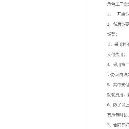
承包工厂食
1、一开始
2、然后你
饭菜；
3、采用种
支付费用；
4、采用第
证办理由谁
5、其中支
就餐费用，
6、除了以
有承包时长
7、合同签