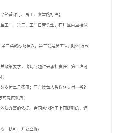
食品经营许可、员工、食堂的标准；
送至工厂；第二、工厂自带食堂，在厂区内直接做
，第二菜的标配档次，第三就是员工采用哪种方式
相关政策要求，出现问题谁来承担责任；第二许可
付；
头数支付每月费用；厂方按每人头数各支付一般的
方式提供餐费；
是依法办事的依据。合同包含除了上面提到的，还
议视同认可，并要立据。