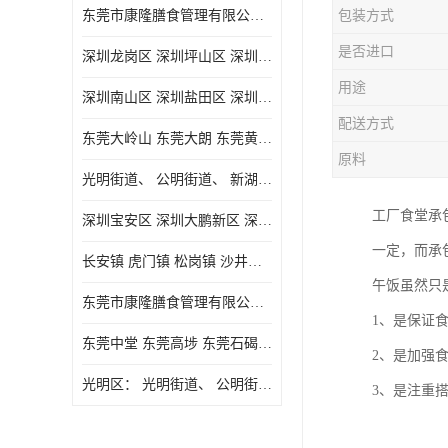
东莞市康隆膳食管理有限公司主要经营蔬菜配送 东莞食堂承包 光明蔬菜配送 深圳市食堂承包 深圳市蔬菜配送等业务 欢迎咨询了解
包装方式
是否进口
深圳龙岗区 深圳坪山区 深圳光明区 深圳龙华区
用途
深圳南山区 深圳盐田区 深圳福田区 深圳罗湖区 深圳龙岗区
配送方式
东莞大岭山 东莞大朗 东莞黄江 东莞樟木头 蔬菜配送
原料
光明街道、 公明街道、 新湖街道、
工厂食堂承
深圳宝安区 深圳大鹏新区 深圳特别合作区
一定，而承
长安镇 虎门镇 松岗镇 沙井镇 公明镇 莞城街道 南城街道 东城街道 万江街道 石碣镇 石龙镇 茶山镇 石排镇 企石镇 横沥镇
午饭虽然只
东莞市康隆膳食管理有限公司 长安蔬菜配送 虎门蔬菜配送 大岭山蔬菜配送
1、是保证
东莞中堂 东莞高埗 东莞石碣 东莞望牛墩 东莞洪梅 东莞道滘 东莞石龙镇 东莞石排镇
2、是加强
光明区： 光明街道、 公明街道、 新湖街道、 凤凰街道、 玉塘街道、 马田街道
3、是注重