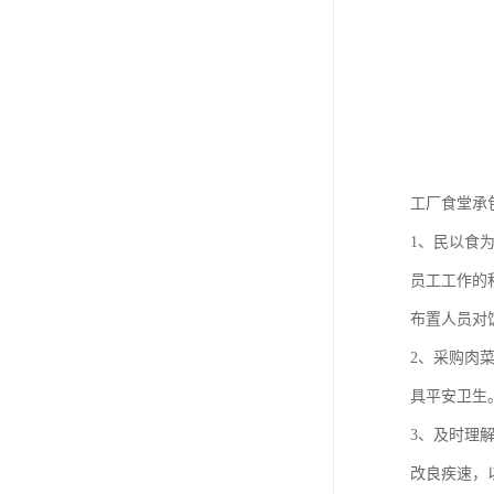
工厂食堂承
1、民以食
员工工作的
布置人员对
2、采购肉
具平安卫生
3、及时理
改良疾速，