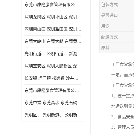
东莞市康隆膳食管理有限公司主要经营蔬菜配送 东莞食堂承包 光明蔬菜配送 深圳市食堂承包 深圳市蔬菜配送等业务 欢迎咨询了解
包装方式
是否进口
深圳龙岗区 深圳坪山区 深圳光明区 深圳龙华区
用途
深圳南山区 深圳盐田区 深圳福田区 深圳罗湖区 深圳龙岗区
配送方式
东莞大岭山 东莞大朗 东莞黄江 东莞樟木头 蔬菜配送
原料
光明街道、 公明街道、 新湖街道、
工厂食堂承
深圳宝安区 深圳大鹏新区 深圳特别合作区
一定，而承
长安镇 虎门镇 松岗镇 沙井镇 公明镇 莞城街道 南城街道 东城街道 万江街道 石碣镇 石龙镇 茶山镇 石排镇 企石镇 横沥镇
工厂食堂承
东莞市康隆膳食管理有限公司 长安蔬菜配送 虎门蔬菜配送 大岭山蔬菜配送
1、统一定
东莞中堂 东莞高埗 东莞石碣 东莞望牛墩 东莞洪梅 东莞道滘 东莞石龙镇 东莞石排镇
地运送到贵
光明区： 光明街道、 公明街道、 新湖街道、 凤凰街道、 玉塘街道、 马田街道
2、食品安
3、管理人