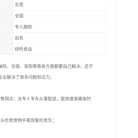
东莞
全国
专人跟踪
自有
绿色食品
保险、住宿、采购等等各方面都要自己解决，还不
企业解决了很多问题和压力。
销售网点；派专人专车从事配送，能快速准确准时
从头杜绝食物中毒现象的发生；