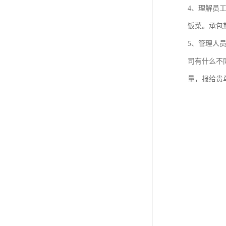
4、理解员
饭菜。承包
5、管理人
司有什么不
量，报给贵