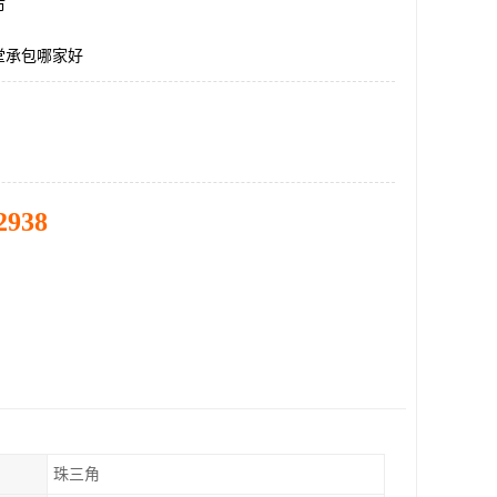
市
堂承包哪家好
2938
珠三角