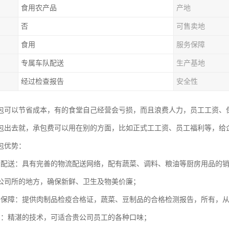
食用农产品
产地
否
可售卖地
食用
服务保障
专属车队配送
生产基地
经过检查报告
安全性
包可以节省成本，有的食堂自己经营会亏损，而且浪费人力，员工工资、
包出去就，承包费可以用在别的方面，比如正式工工资、员工福利等，给
包优势：
点配送：具有完善的物流配送网络，配有蔬菜、调料、粮油等厨房用品的
公司所的地方，确保新鲜、卫生及物美价廉；
全保障：提供肉制品检疫合格证，蔬菜、豆制品的合格检测报告，所有，
员：精湛的技术，可适合贵公司员工的各种口味；