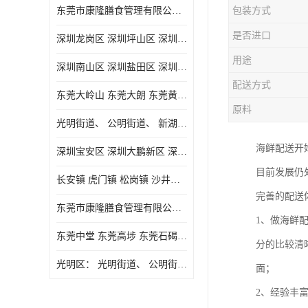
东莞市康隆膳食管理有限公司主要经营蔬菜配送 东莞食堂承包 光明蔬菜配送 深圳市食堂承包 深圳市蔬菜配送等业务 欢迎咨询了解
包装方式
是否进口
深圳龙岗区 深圳坪山区 深圳光明区 深圳龙华区
用途
深圳南山区 深圳盐田区 深圳福田区 深圳罗湖区 深圳龙岗区
配送方式
东莞大岭山 东莞大朗 东莞黄江 东莞樟木头 蔬菜配送
原料
光明街道、 公明街道、 新湖街道、
海鲜配送开
深圳宝安区 深圳大鹏新区 深圳特别合作区
目前发展仍
长安镇 虎门镇 松岗镇 沙井镇 公明镇 莞城街道 南城街道 东城街道 万江街道 石碣镇 石龙镇 茶山镇 石排镇 企石镇 横沥镇
完善的配送
东莞市康隆膳食管理有限公司 长安蔬菜配送 虎门蔬菜配送 大岭山蔬菜配送
1、做海鲜
东莞中堂 东莞高埗 东莞石碣 东莞望牛墩 东莞洪梅 东莞道滘 东莞石龙镇 东莞石排镇
分的比较清
光明区： 光明街道、 公明街道、 新湖街道、 凤凰街道、 玉塘街道、 马田街道
面；
2、经验丰