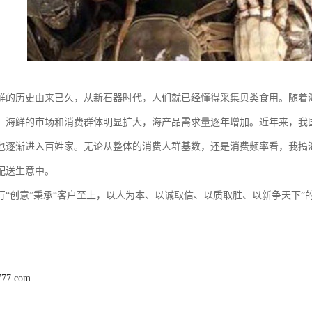
鲜的历史由来已久，从新石器时代，人们就已经懂得采集贝类食用。随着
，海鲜的市场和消费群体明显扩大，海产品需求量逐年增加。近年来，我
也逐渐进入百姓家。无论从整体的消费人群基数，还是消费频率看，我搞
配送生意中。
行“创意”秉承“客户至上，以人为本、以诚取信、以质取胜、以新争天下”
777.com