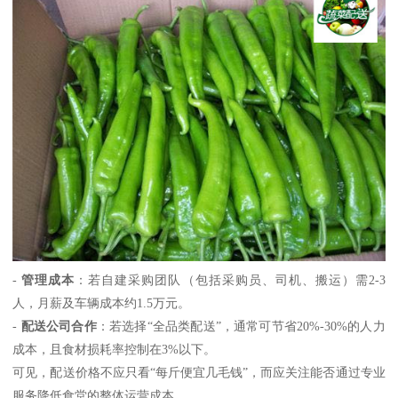
-
管理成本
：若自建采购团队（包括采购员、司机、搬运）需2-3
人，月薪及车辆成本约1.5万元。
-
配送公司合作
：若选择“全品类配送”，通常可节省20%-30%的人力
成本，且食材损耗率控制在3%以下。
可见，配送价格不应只看“每斤便宜几毛钱”，而应关注能否通过专业
服务降低食堂的整体运营成本。