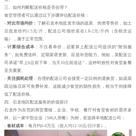
三、如何判断配送价格是否合理？
食堂管理者可以通过以下步骤评估配送价格：
-
对比市场均价
：了解石龙本地批发市场的蔬菜、肉类零售价，如土
豆批发价约1.5元/斤，配送公司报价若在1.8-2元/斤内（含税含运
输），属于正常范围。
-
计算综合成本
：不仅看单价，还要算上配送公司提供的“附加服
务”，如免费送样、定期菜谱更新、应急补货能力。例如，某配送公
司承诺“早上6点前下单，当天10点前送达”，这种时效性对食堂备餐
至关重要。
-
关注损耗处理
：合理的配送公司会接受一定比例的退换货，如蔬菜
因运输压坏可免费补发。这能减少食堂的隐性损失，相当于间接降
低了配送价格。
四、石龙地区配送服务的价值探讨
石龙作为东莞的商贸重镇，企业、学校、餐厅对食堂食材的需求多
样。以一家中型企业（500人用餐）为例，若选择本地配送公司：
-
食材成本
：每月约6-8万元（按人均12-16元/日计算）。