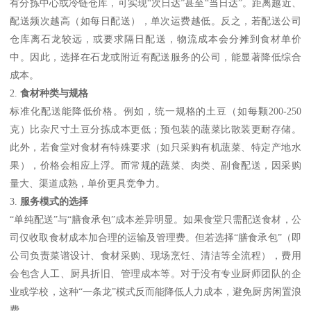
有分拣中心或冷链仓库，可实现“次日达”甚至“当日达”。距离越近、
配送频次越高（如每日配送），单次运费越低。反之，若配送公司
仓库离石龙较远，或要求隔日配送，物流成本会分摊到食材单价
中。因此，选择在石龙或附近有配送服务的公司，能显著降低综合
成本。
2.
食材种类与规格
标准化配送能降低价格。例如，统一规格的土豆（如每颗200-250
克）比杂尺寸土豆分拣成本更低；预包装的蔬菜比散装更耐存储。
此外，若食堂对食材有特殊要求（如只采购有机蔬菜、特定产地水
果），价格会相应上浮。而常规的蔬菜、肉类、副食配送，因采购
量大、渠道成熟，单价更具竞争力。
3.
服务模式的选择
“单纯配送”与“膳食承包”成本差异明显。如果食堂只需配送食材，公
司仅收取食材成本加合理的运输及管理费。但若选择“膳食承包”（即
公司负责菜谱设计、食材采购、现场烹饪、清洁等全流程），费用
会包含人工、厨具折旧、管理成本等。对于没有专业厨师团队的企
业或学校，这种“一条龙”模式反而能降低人力成本，避免厨房闲置浪
费。