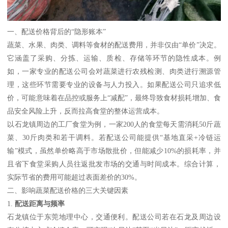
一、配送价格背后的“隐形账本”
蔬菜、水果、肉类、调料等食材的配送费用，并非仅由“单价”决定。
它涵盖了采购、分拣、运输、质检、存储等环节的隐性成本。例
如，一家专业的配送公司会对蔬菜进行农残检测、肉类进行溯源管
理，这些环节需要专业的设备与人力投入。如果配送公司只追求低
价，可能意味着在品控或服务上“减配”，最终导致食材损耗增加、食
品安全风险上升，反而拉高食堂的整体运营成本。
以石龙镇周边的工厂食堂为例，一家200人的食堂每天需消耗50斤蔬
菜、30斤肉类和若干调料。若配送公司能提供“基地直采+冷链运
输”模式，虽然单价略高于市场散批价，但能减少10%的损耗率，并
且省下食堂采购人员往返批发市场的交通与时间成本。综合计算，
实际节省的费用可能超过表面差价的30%。
二、影响蔬菜配送价格的三大关键因素
1.
配送距离与频率
石龙镇位于东莞地理中心，交通便利。配送公司若在石龙及周边设