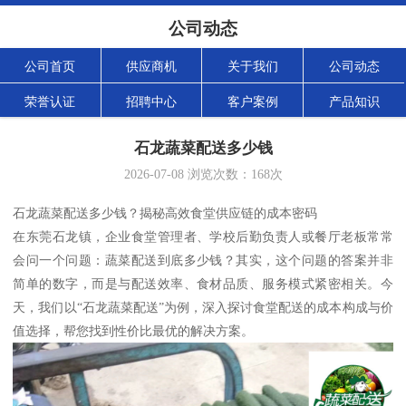
公司动态
公司首页
供应商机
关于我们
公司动态
荣誉认证
招聘中心
客户案例
产品知识
石龙蔬菜配送多少钱
2026-07-08
浏览次数：
168
次
石龙蔬菜配送多少钱？揭秘高效食堂供应链的成本密码
在东莞石龙镇，企业食堂管理者、学校后勤负责人或餐厅老板常常
会问一个问题：蔬菜配送到底多少钱？其实，这个问题的答案并非
简单的数字，而是与配送效率、食材品质、服务模式紧密相关。今
天，我们以“石龙蔬菜配送”为例，深入探讨食堂配送的成本构成与价
值选择，帮您找到性价比最优的解决方案。