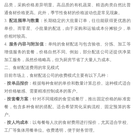
品类，采购价格差异明显。高品质的有机蔬菜、精选肉类自然比普
通食材价格更高。此外，季节性食材的价格波动也是常见现象。
3.
配送频率与数量
：长期稳定的大批量订单，往往能获得更优惠的
单价。而零星、小批量的配送，由于采购和运输成本分摊较少，单
价相对较高。
4.
服务内容与附加值
：单纯的食材配送与包含验收、分拣、加工等
增值服务的套餐，价格自然不同。例如，部分配送公司还提供净菜
加工服务，虽然价格略高，但为厨房节省了大量人力成本。
二、食材配送费用的常见模式
目前市场上，食材配送公司的收费模式主要有以下几种：
-
按单品报价
：根据每种食材的单价和数量计算总价。这种模式适合
对价格敏感、需要精准控制成本的客户。
-
按套餐方案
：针对不同规模的食堂或餐厅，推出固定价格的标准套
餐，包含多种食材的搭配。适合希望简化采购流程、固定预算的客
户。
-
按人均成本
：以每餐每人次的食材费用进行报价，尤其适合学校、
工厂等集体用餐单位。收费透明，便于财务管理。