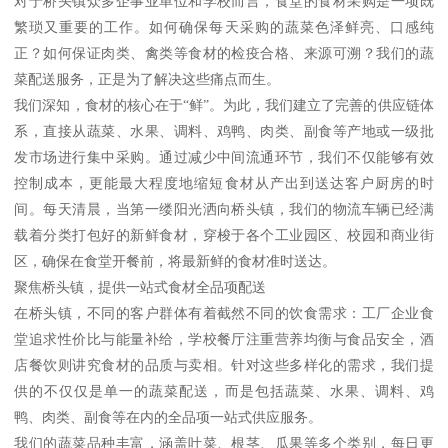
对于桥头镇众多企事业单位和学校而言，食堂的食材采购是一项既
繁琐又重要的工作。如何确保每天采购的蔬菜色泽鲜亮、口感纯
正？如何保证肉类、禽类等食材的检疫合格、来源可溯？我们的蔬
菜配送服务，正是为了解决这些痛点而生。
我们深知，食材的核心在于“鲜”。为此，我们建立了完善的供应链体
系，直接从蔬菜、水果、调料、鸡鸭、肉类、副食等产地或一级批
发市场进行集中采购。通过减少中间流通环节，我们不仅能够有效
控制成本，更能最大程度地缩短食材从产出到送达客户厨房的时
间。每天清晨，当第一缕阳光洒向桥头镇，我们的物流车辆已经满
载着分类打包好的新鲜食材，穿梭于各个工业园区、校园和商业街
区，确保在食堂开餐前，将最新鲜的食材准时送达。
聚焦桥头镇，提供一站式食材全品项配送
在桥头镇，不同的客户群体有着截然不同的饮食需求：工厂企业食
堂追求性价比与能量补给，学校餐厅注重营养均衡与食品安全，酒
店餐饮则讲究食材的品质与卖相。针对这些多样化的需求，我们提
供的不仅仅是单一的蔬菜配送，而是包括蔬菜、水果、调料、鸡
鸭、肉类、副食等在内的全品项一站式供应服务。
我们的蔬菜品种丰富，涵盖叶菜、根茎、瓜果等多个类别，每日更