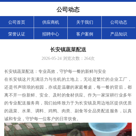
公司动态
公司首页
供应商机
关于我们
公司动态
荣誉认证
招聘中心
客户案例
产品知识
长安镇蔬菜配送
2026-05-24
浏览次数：
264
次
长安镇蔬菜配送：专业高效，守护每一餐的新鲜与安全
在长安镇这片充满活力与生机的土地上，无论是繁忙的企业工厂，
还是书声琅琅的校园，亦或是温馨的家庭餐桌，每一餐的背后，都
离不开一份新鲜、安全、及时的食材供应。作为一家深耕行业多年
的专业配送服务商，我们始终致力于为长安镇及周边地区提供优质
的蔬菜、水果、调料、鸡鸭、肉类、副食等全品类配送服务，以真
诚和专业，守护每一位客户的日常饮食。