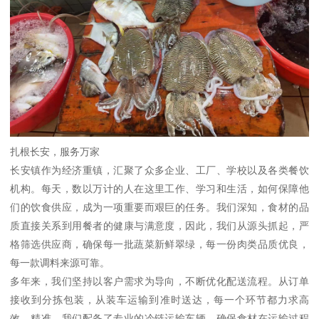
扎根长安，服务万家
长安镇作为经济重镇，汇聚了众多企业、工厂、学校以及各类餐饮
机构。每天，数以万计的人在这里工作、学习和生活，如何保障他
们的饮食供应，成为一项重要而艰巨的任务。我们深知，食材的品
质直接关系到用餐者的健康与满意度，因此，我们从源头抓起，严
格筛选供应商，确保每一批蔬菜新鲜翠绿，每一份肉类品质优良，
每一款调料来源可靠。
多年来，我们坚持以客户需求为导向，不断优化配送流程。从订单
接收到分拣包装，从装车运输到准时送达，每一个环节都力求高
效、精准。我们配备了专业的冷链运输车辆，确保食材在运输过程